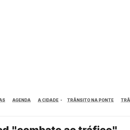
AS
AGENDA
A CIDADE
TRÂNSITO NA PONTE
TRÂ