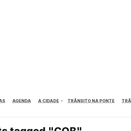
AS
AGENDA
A CIDADE
TRÂNSITO NA PONTE
TRÂ