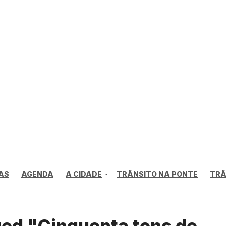
AS
AGENDA
A CIDADE
TRÂNSITO NA PONTE
TRÂ