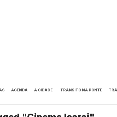
AS
AGENDA
A CIDADE
TRÂNSITO NA PONTE
TRÂ