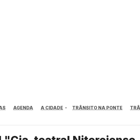
AS
AGENDA
A CIDADE
TRÂNSITO NA PONTE
TRÂ