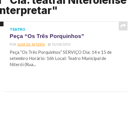
"Cia. teatral Niteroiense
Interpretar"
TEATRO
Peça “Os Três Porquinhos”
POR
GUIA DE NITERÓI
12/09/2013
Peça “Os Três Porquinhos” SERVIÇO Dia: 14 e 15 de
setembro Horário: 16h Local: Teatro Municipal de
Niterói (Rua...