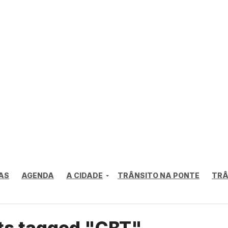
AS
AGENDA
A CIDADE
TRÂNSITO NA PONTE
TRÂ