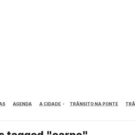
AS
AGENDA
A CIDADE
TRÂNSITO NA PONTE
TRÂ