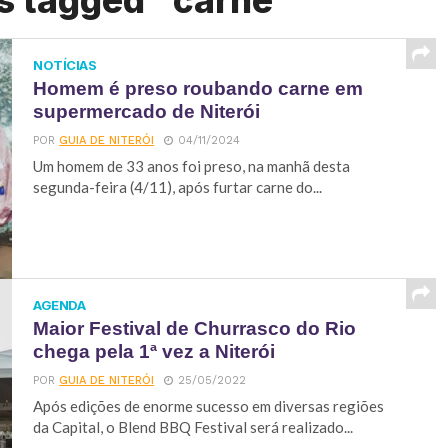
s tagged "carne"
NOTÍCIAS
Homem é preso roubando carne em
supermercado de Niterói
POR
GUIA DE NITERÓI
04/11/2024
Um homem de 33 anos foi preso, na manhã desta
segunda-feira (4/11), após furtar carne do...
AGENDA
Maior Festival de Churrasco do Rio
chega pela 1ª vez a Niterói
POR
GUIA DE NITERÓI
25/05/2022
Após edições de enorme sucesso em diversas regiões
da Capital, o Blend BBQ Festival será realizado...