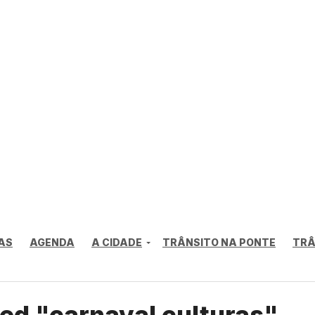
AS
AGENDA
A CIDADE
TRÂNSITO NA PONTE
TRÂ