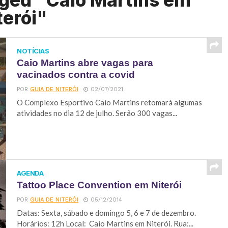
gged "Caio Martins em
terói"
NOTÍCIAS
Caio Martins abre vagas para
vacinados contra a covid
POR
GUIA DE NITERÓI
02/07/2021
O Complexo Esportivo Caio Martins retomará algumas
atividades no dia 12 de julho. Serão 300 vagas...
AGENDA
Tattoo Place Convention em Niterói
POR
GUIA DE NITERÓI
05/12/2014
Datas: Sexta, sábado e domingo 5, 6 e 7 de dezembro.
Horários: 12h Local: Caio Martins em Niterói. Rua:...