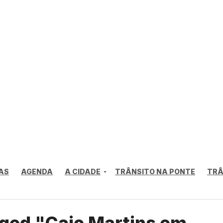
AS
AGENDA
A CIDADE
TRÂNSITO NA PONTE
TRÂ