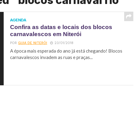
d "blocos carnaval rio"
AGENDA
Confira as datas e locais dos blocos
carnavalescos em Niterói
POR
GUIA DE NITERÓI
23/01/2018
A época mais esperada do ano já está chegando! Blocos
carnavalescos invadem as ruas e praças...