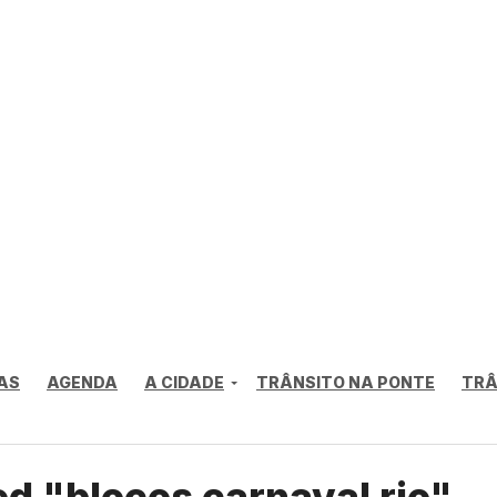
AS
AGENDA
A CIDADE
TRÂNSITO NA PONTE
TRÂ