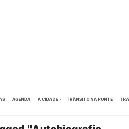
AS
AGENDA
A CIDADE
TRÂNSITO NA PONTE
TRÂ