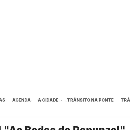
AS
AGENDA
A CIDADE
TRÂNSITO NA PONTE
TRÂ