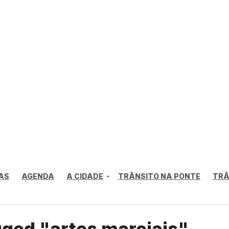
AS
AGENDA
A CIDADE
TRÂNSITO NA PONTE
TRÂ