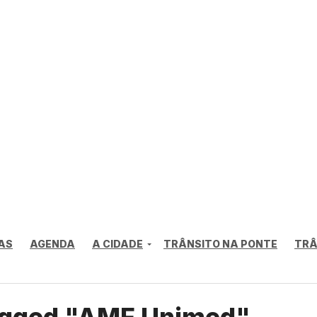
AS
AGENDA
A CIDADE
TRÂNSITO NA PONTE
TRÂ