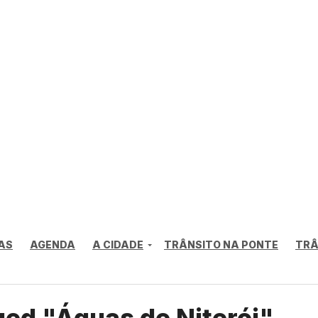
AS
AGENDA
A CIDADE
TRÂNSITO NA PONTE
TRÂ