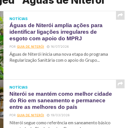
ged "Águas de Niterói"
NOTÍCIAS
Águas de Niterói amplia ações para
identificar ligações irregulares de
esgoto com apoio do MPRJ
POR
GUIA DE NITERÓI
16/07/2026
Águas de Niterói inicia uma nova etapa do programa
Regularização Sanitária com o apoio do Grupo...
NOTÍCIAS
Niterói se mantém como melhor cidade
do Rio em saneamento e permanece
entre as melhores do país
POR
GUIA DE NITERÓI
19/03/2026
Niterói segue como referência em saneamento básico