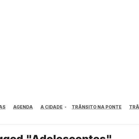
AS
AGENDA
A CIDADE
TRÂNSITO NA PONTE
TRÂ