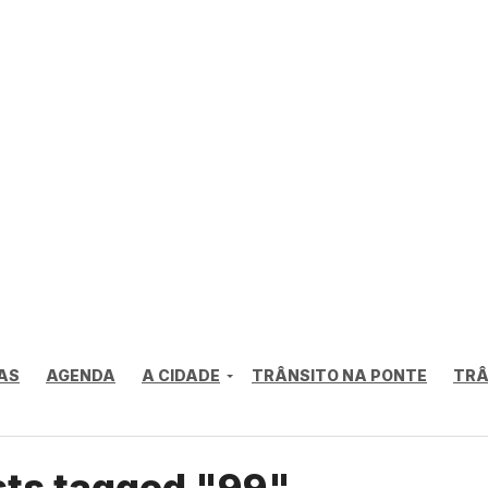
AS
AGENDA
A CIDADE
TRÂNSITO NA PONTE
TRÂ