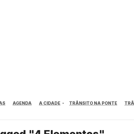
AS
AGENDA
A CIDADE
TRÂNSITO NA PONTE
TRÂ