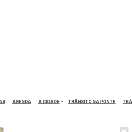
AS
AGENDA
A CIDADE
TRÂNSITO NA PONTE
TRÂ