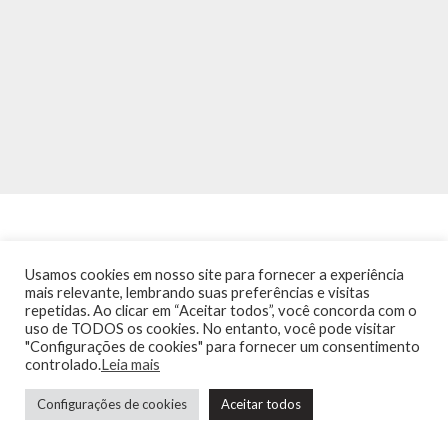
Usamos cookies em nosso site para fornecer a experiência
mais relevante, lembrando suas preferências e visitas
repetidas. Ao clicar em “Aceitar todos”, você concorda com o
INÍCIO
NOTÍCIAS
AGENDA
CONTATO
TRÂNSITO NA PONTE
uso de TODOS os cookies. No entanto, você pode visitar
TERMOS DE USO / POLÍTICA DE PRIVACIDADE
"Configurações de cookies" para fornecer um consentimento
controlado.
Leia mais
Configurações de cookies
Aceitar todos
Guia de Niterói Informática LTDA Todos os Direitos Reservados