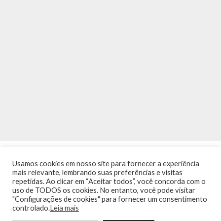
Usamos cookies em nosso site para fornecer a experiência
mais relevante, lembrando suas preferências e visitas
repetidas. Ao clicar em “Aceitar todos”, você concorda com o
uso de TODOS os cookies. No entanto, você pode visitar
"Configurações de cookies" para fornecer um consentimento
INÍCIO
NOTÍCIAS
AGENDA
CONTATO
TRÂNSITO NA PONTE
controlado.
Leia mais
TERMOS DE USO / POLÍTICA DE PRIVACIDADE