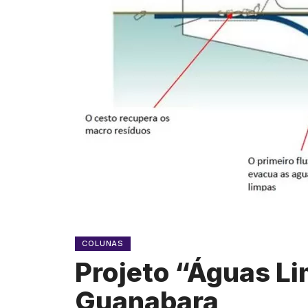
COLUNAS
Projeto “Águas Li
Guanabara