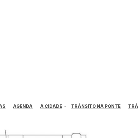
AS
AGENDA
A CIDADE
TRÂNSITO NA PONTE
TRÂ