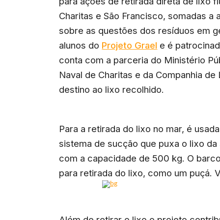
para ações de retirada direta de lixo 
Charitas e São Francisco, somadas a a
sobre as questões dos resíduos em ge
alunos do
Projeto Grael
e é patrocinada
conta com a parceria do Ministério Pú
Naval de Charitas e da Companhia de 
destino ao lixo recolhido.
Para a retirada do lixo no mar, é us
sistema de sucção que puxa o lixo da
com a capacidade de 500 kg. O barco
para retirada do lixo, como um puçá. 
Além de retirar o lixo o projeto contri