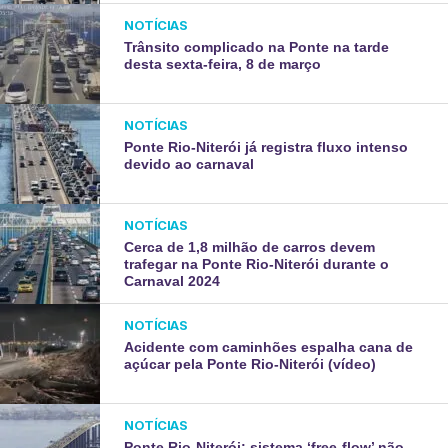
NOTÍCIAS
Trânsito complicado na Ponte na tarde
desta sexta-feira, 8 de março
NOTÍCIAS
Ponte Rio-Niterói já registra fluxo intenso
devido ao carnaval
NOTÍCIAS
Cerca de 1,8 milhão de carros devem
trafegar na Ponte Rio-Niterói durante o
Carnaval 2024
NOTÍCIAS
Acidente com caminhões espalha cana de
açúcar pela Ponte Rio-Niterói (vídeo)
NOTÍCIAS
Ponte Rio-Niterói: sistema ‘free-flow’ não