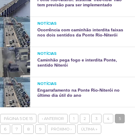
tem previsão para ser implementado
NOTÍCIAS
Ocorrência com caminhão interdita faixas
nos dois sentidos da Ponte Rio-Niterói
NOTÍCIAS
Caminhão pega fogo e interdita Ponte,
sentido Niterói
NOTÍCIAS
Engarrafamento na Ponte Rio-Niterói no
último dia útil do ano
PÁGINA 5 DE 15
‹ ANTERIOR
1
2
3
4
5
6
7
8
9
PRÓXIMO ›
ÚLTIMA »