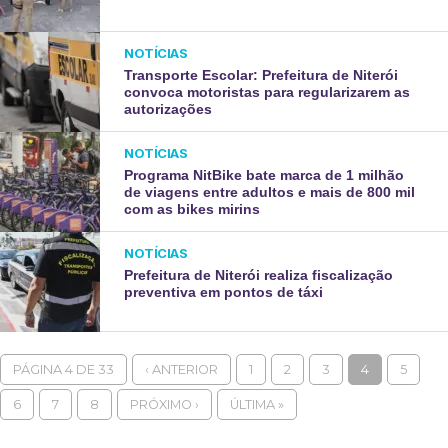
NOTÍCIAS
Transporte Escolar: Prefeitura de Niterói
convoca motoristas para regularizarem as
autorizações
NOTÍCIAS
Programa NitBike bate marca de 1 milhão
de viagens entre adultos e mais de 800 mil
com as bikes mirins
NOTÍCIAS
Prefeitura de Niterói realiza fiscalização
preventiva em pontos de táxi
PÁGINA 4 DE 33
‹ ANTERIOR
1
2
3
4
5
6
7
8
PRÓXIMO ›
ÚLTIMA »