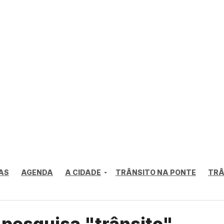
AS
AGENDA
A CIDADE
TRÂNSITO NA PONTE
TRÂ