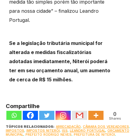
medida tão simples porém tão importante
para nossa cidade” – finalizou Leandro
Portugal.
Se a legislação tributária municipal for
alterada e medidas fiscalizatórias
adotadas imediatamente, Niterói poderá
ter em seu orçamento anual, um aumento
de cerca de R$ 15 milhões.
Compartilhe
0
Shares
TÓPICOS RELACIONADOS:
ARRECADAÇÃO
,
CÂMARA DOS VEREADORES
,
IMPOSTOS
,
IMPOSTOS NITERÓI
,
ISS
,
LEANDRO PORTUGAL
,
ORÇAMENTO
MUNICIPAL
,
PREFEITO RODRIGO NEVES
,
PREFEITURA DE NITERÓI
,